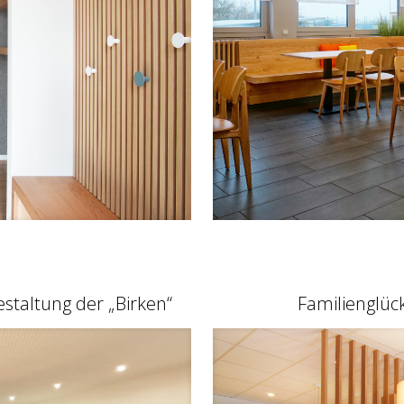
taltung der „Birken“
Familienglüc