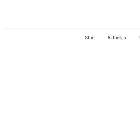
Start
Aktuelles
T-raumKONZ
Das ausgearbeitete
Sternstunden und un
T-raumKONZ
Das ausgearbeitete
wird in der Umsetzu