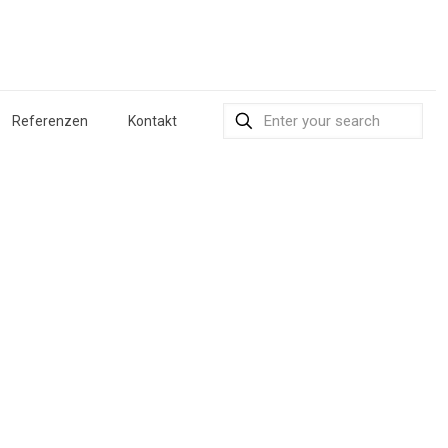
Referenzen
Kontakt
ut die Hilfsorganisation
ilfsorganisation Sternstunden und