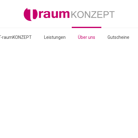
T-raumKONZEPT
Leistungen
Über uns
Gutscheine
EPT überzeugt erneut Sternstunden
 T-raumKONZEPT für das Kinderheim Kastanienhof in Ansbach überzeugte erne
terstützte das Projekt mit 248.000 Euro.
EPT überzeugt Sternstunden
 T-raumKONZEPT für das Kinderheim Kastanienhof in Ansbach überzeugt die H
ng mit bis zu 30.000 Euro unterstützt.