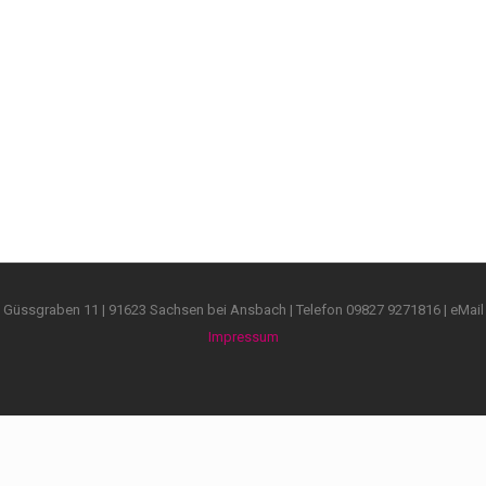
 der bayerischen Staatsregierung
it wurde Karin Gärtner mit dem Meisterpreis der bayerischen Staatsregierung 
tz beim Gestaltungswettbewerb
beim Gestaltungs-Wettbewerb die „Chancen-Dienstleistung – Das Chancen-Produ
üssgraben 11 | 91623 Sachsen bei Ansbach | Telefon 09827 9271816 | eMai
Impressum